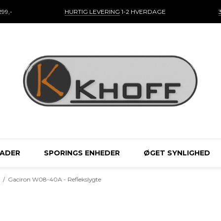
99,-
HURTIG LEVERING
1-2 HVERDAGE
LADER
SPORINGS ENHEDER
ØGET SYNLIGHED
r
/
Gaciron W08-40A - Reflekslygte