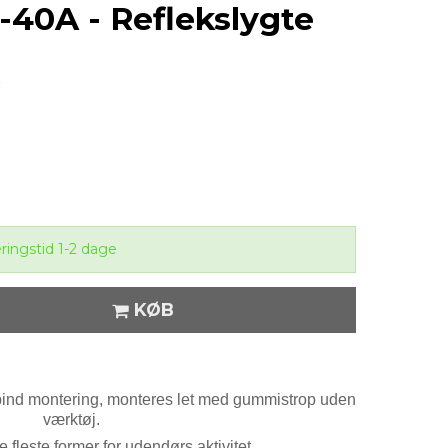
40A - Reflekslygte
eringstid 1-2 dage
KØB
elpind montering, monteres let med gummistrop uden
værktøj.
e fleste former for udendørs aktivitet.