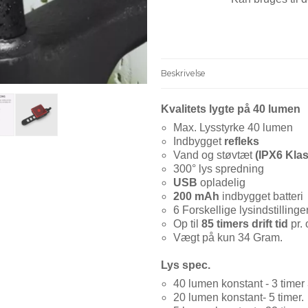
Beskrivelse
Kvalitets lygte på 40 lumen
Max. Lysstyrke 40 lumen
Indbygget
refleks
Vand og støvtæt
(IPX6
Klas
300° l
ys spredning
USB
opladelig
200 mAh
indbygget batteri
6 Forskellige lysindstillinge
Op til
85 timers drift tid
pr.
Vægt på kun 34 Gram.
Lys spec.
40 lumen konstant - 3 timer
20 lumen konstant- 5 timer.