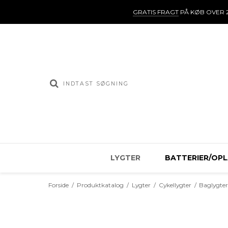
GRATIS FRAGT
PÅ KØB OVER 2
LYGTER
BATTERIER/OP
Forside
/
Produktkatalog
/
Lygter
/
Cykellygter
/
Baglygte