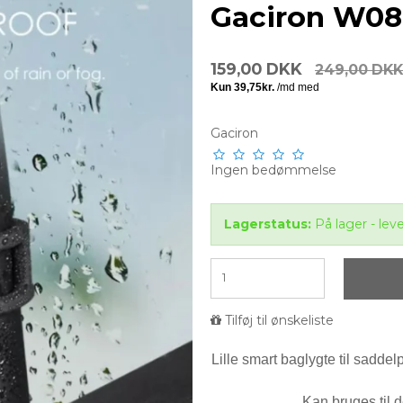
Gaciron W08-
159,00 DKK
249,00 DKK
Gaciron
Ingen bedømmelse
Lagerstatus:
På lager - lev
Tilføj til ønskeliste
Lille smart baglygte til sadd
Kan bruges til d