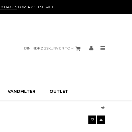
30 DAGES
FORTRYDELSESRET
DIN INDKØBSKURV ER TOM
VANDFILTER
OUTLET