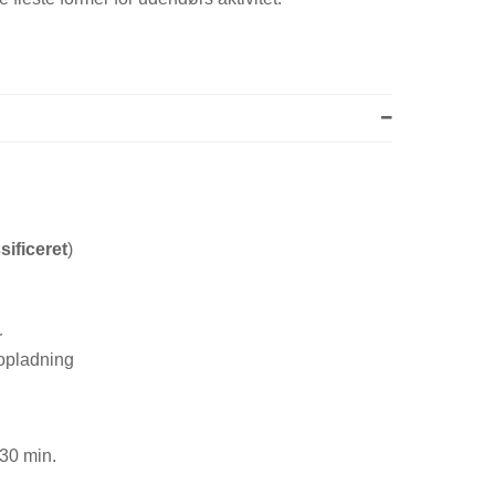
sificeret
)
r
 opladning
 30 min.