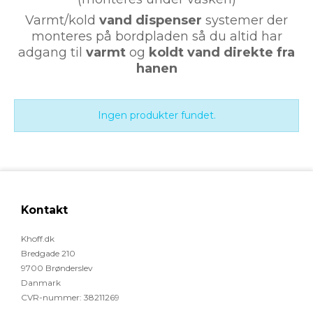
Varmt/kold
vand dispenser
systemer der
monteres på bordpladen så du altid har
adgang til
varmt
og
koldt vand direkte fra
hanen
Ingen produkter fundet.
Kontakt
Khoff.dk
Bredgade 210
9700 Brønderslev
Danmark
CVR-nummer
:
38211269