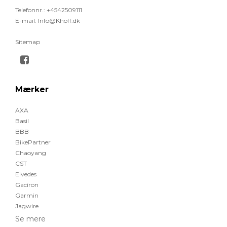
Telefonnr.
:
+4542509111
E-mail
:
Info@Khoff.dk
Sitemap
Mærker
AXA
Basil
BBB
BikePartner
Chaoyang
CST
Elvedes
Gaciron
Garmin
Jagwire
Se mere