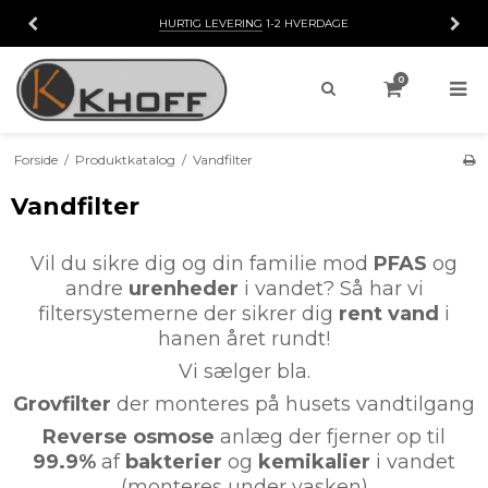
HURTIG LEVERING
1-2 HVERDAGE
0
Forside
/
Produktkatalog
/
Vandfilter
Vandfilter
Vil du sikre dig og din familie mod
PFAS
og
andre
urenheder
i vandet? Så har vi
filtersystemerne der sikrer dig
rent vand
i
hanen året rundt!
Vi sælger bla.
Grovfilter
der monteres på husets vandtilgang
Reverse osmose
anlæg der fjerner op til
99.9%
af
bakterier
og
kemikalier
i vandet
(monteres under vasken)