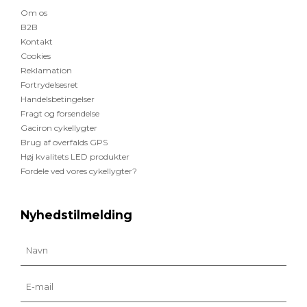
Om os
B2B
Kontakt
Cookies
Reklamation
Fortrydelsesret
Handelsbetingelser
Fragt og forsendelse
Gaciron cykellygter
Brug af overfalds GPS
Høj kvalitets LED produkter
Fordele ved vores cykellygter?
Nyhedstilmelding