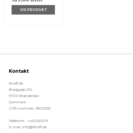
VIS PRODUKT
Kontakt
Khoff.dk
Bredgade 210
9700 Brønderslev
Danmark
CVR-nummer
:
38211269
Telefonnr.
:
+4542509111
E-mail
:
Info@Khoff.dk