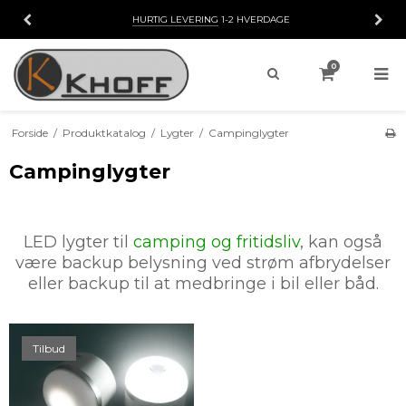
HURTIG LEVERING
1-2 HVERDAGE
0
Forside
/
Produktkatalog
/
Lygter
/
Campinglygter
Campinglygter
LED lygter til
camping og fritidsliv
, kan også
være backup belysning ved strøm afbrydelser
eller backup til at medbringe i bil eller båd.
Tilbud