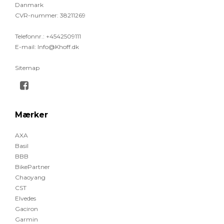
Danmark
CVR-nummer
:
38211269
Telefonnr.
:
+4542509111
E-mail
:
Info@Khoff.dk
Sitemap
Mærker
AXA
Basil
BBB
BikePartner
Chaoyang
CST
Elvedes
Gaciron
Garmin