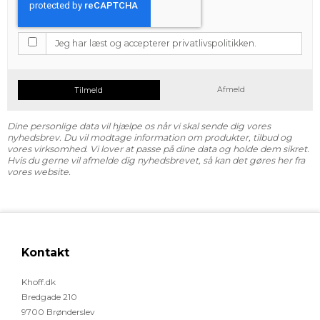
Jeg har læst og accepterer privatlivspolitikken.
Afmeld
Tilmeld
Dine personlige data vil hjælpe os når vi skal sende dig vores
nyhedsbrev. Du vil modtage information om produkter, tilbud og
vores virksomhed. Vi lover at passe på dine data og holde dem sikret.
Hvis du gerne vil afmelde dig nyhedsbrevet, så kan det gøres her fra
vores website.
Kontakt
Khoff.dk
Bredgade 210
9700 Brønderslev