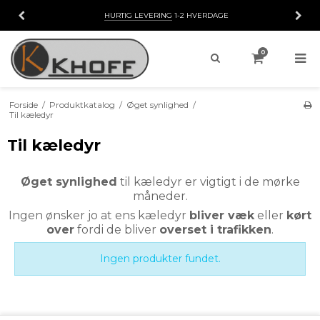
HURTIG LEVERING
1-2 HVERDAGE
0
Forside
/
Produktkatalog
/
Øget synlighed
/
Til kæledyr
Til kæledyr
Øget synlighed
til kæledyr er vigtigt i de mørke
måneder.
Ingen ønsker jo at ens kæledyr
bliver væk
eller
kørt
over
fordi de bliver
overset i trafikken
.
Ingen produkter fundet.