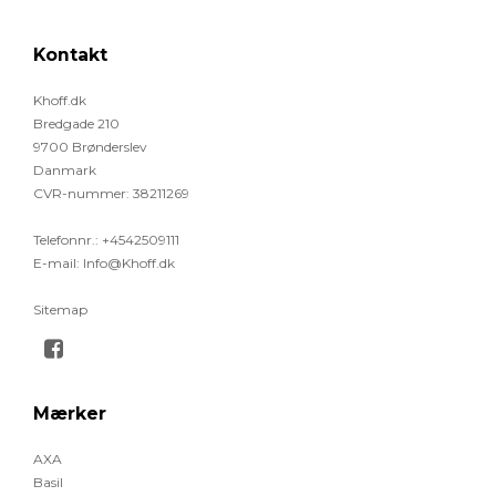
Kontakt
Khoff.dk
Bredgade 210
9700 Brønderslev
Danmark
CVR-nummer
:
38211269
Telefonnr.
:
+4542509111
E-mail
:
Info@Khoff.dk
Sitemap
Mærker
AXA
Basil