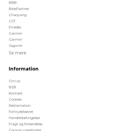
BBB
BikePartner
Chaoyang
CST
Elvedes
Gaciron
Garmin
Jagwire
Se mere
Information
Om os
B2B
Kontakt
Cookies
Reklamation
Fortrydelsesret
Handelsbetingelser
Fragt og forsendelse
Gaciron cykellygter