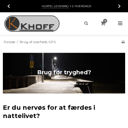
HURTIG LEVERING
1-2 HVERDAGE
0
Forside
/
Brug af overfalds GPS
Brug for tryghed?
Er du nervøs for at færdes i
nattelivet?