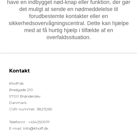
have en indbygget nød-knap eller funktion, der gør
det muligt at sende en nødmeddelelse til
forudbestemte kontakter eller en
sikkerhedsovervågningscentral. Dette kan hjælpe
med at få hurtig hjælp i tilfælde af en
overfaldssituation.
Kontakt
Khoff.dk
Bredgade 210
9700 Brønderslev
Danmark
CVR-nummer
:
38211269
Telefonnr.
:
+4542509111
E-mail
:
Info@Khoff.dk