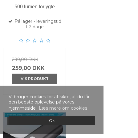
500 lumen forlygte
På lager - leveringstid
1-2 dage
299,00 DKK
259,00 DKK
VIS PRODUKT
Vi bruger cookies for at sikre, at du får
den bedste oplevelse på vores
hjemmeside.
Læs mere om cookies
Ok
Tilbud