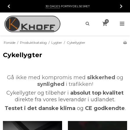
30 DAGES
FORTRYDELSESRET
0
Forside
/
Produktkatalog
/
Lygter
/
Cykellygter
Cykellygter
Gå ikke med kompromis med
sikkerhed
og
synlighed
i trafikken!
Cykellygter og tilbehør i
absolut top kvalitet
direkte fra vores leverandør i udlandet.
Testet i det danske klima
og
CE godkendte
.