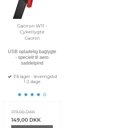
Gaciron W11 -
Cykellygte
Gaciron
USB opladelig baglygte
- specielt til aero
saddelpind
På lager - leveringstid
1-2 dage
179,00 DKK
149,00 DKK