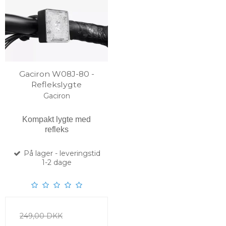
Gaciron W08J-80 -
Reflekslygte
Gaciron
Kompakt lygte med
refleks
På lager - leveringstid
1-2 dage
249,00 DKK