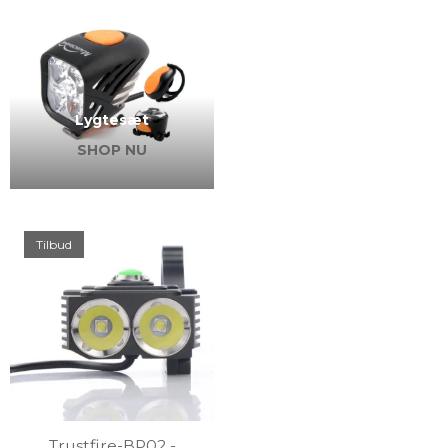
Lygtesæt
SHOP NU
Tilbud
Trustfire-BP02 -