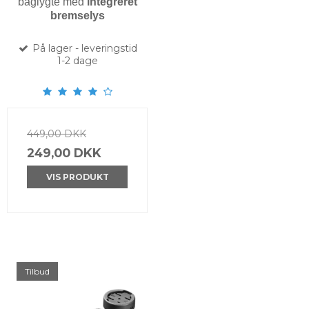
baglygte med
integreret
bremselys
På lager - leveringstid
1-2 dage
449,00 DKK
249,00 DKK
VIS PRODUKT
Tilbud